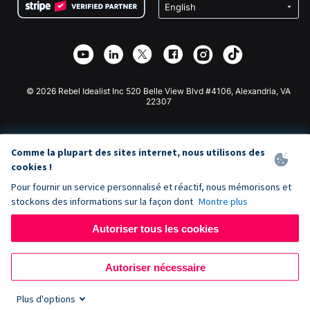
Confidentialité
Collecte de fonds caritative
Plugin de don Wix
Sécurité
Application de don Weebly
Partenariat d'affiliation
Application de don Webflow
Bibliothèque
Don Joomla
API Doc + Zapier
© 2026 Rebel Idealist Inc 520 Belle View Blvd #4106, Alexandria, VA
22307
Comme la plupart des sites internet, nous utilisons des
cookies !
Pour fournir un service personnalisé et réactif, nous mémorisons et
stockons des informations sur la façon dont
Montre plus
Autoriser tous les cookies
Autoriser nécessaire
Plus d'options