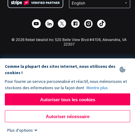
Confidentialité
Collecte de fonds caritative
Plugin de don Wix
Sécurité
Application de don Weebly
Partenariat d'affiliation
Application de don Webflow
Bibliothèque
Don Joomla
API Doc + Zapier
© 2026 Rebel Idealist Inc 520 Belle View Blvd #4106, Alexandria, VA
22307
Comme la plupart des sites internet, nous utilisons des
cookies !
Pour fournir un service personnalisé et réactif, nous mémorisons et
stockons des informations sur la façon dont
Montre plus
Autoriser tous les cookies
Autoriser nécessaire
Plus d'options