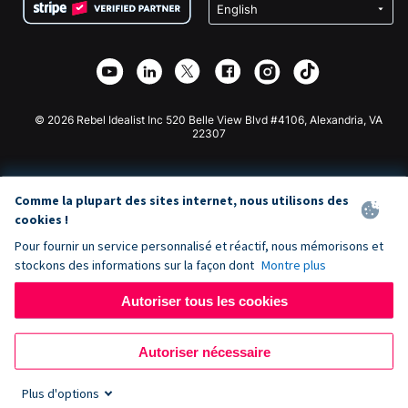
Confidentialité
Collecte de fonds caritative
Plugin de don Wix
Sécurité
Application de don Weebly
Partenariat d'affiliation
Application de don Webflow
Bibliothèque
Don Joomla
API Doc + Zapier
© 2026 Rebel Idealist Inc 520 Belle View Blvd #4106, Alexandria, VA
22307
Comme la plupart des sites internet, nous utilisons des
cookies !
Pour fournir un service personnalisé et réactif, nous mémorisons et
stockons des informations sur la façon dont
Montre plus
Autoriser tous les cookies
Autoriser nécessaire
Plus d'options