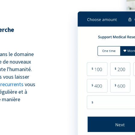
herche
 dans le domaine
pe de nouveaux
te l'humanité.
 vous laisser
 recurrents
vous
égulière et à
e manière