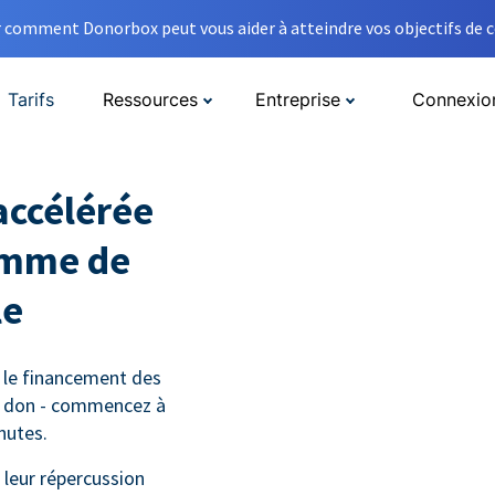
comment Donorbox peut vous aider à atteindre vos objectifs de co
Tarifs
Ressources
Entreprise
Connexio
accélérée
amme de
le
 le financement des
e don - commencez à
nutes.
leur répercussion