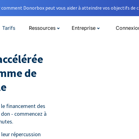
comment Donorbox peut vous aider à atteindre vos objectifs de co
Tarifs
Ressources
Entreprise
Connexio
accélérée
amme de
le
 le financement des
e don - commencez à
nutes.
leur répercussion