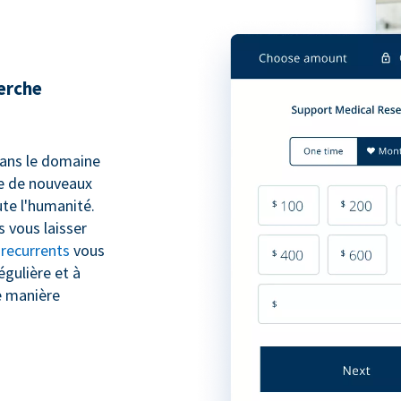
herche
 dans le domaine
pe de nouveaux
te l'humanité.
 vous laisser
 recurrents
vous
égulière et à
e manière