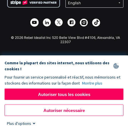
Confidentialité
Collecte de fonds caritative
Plugin de don Wix
Sécurité
Application de don Weebly
Partenariat d'affiliation
Application de don Webflow
Bibliothèque
Don Joomla
API Doc + Zapier
© 2026 Rebel Idealist Inc 520 Belle View Blvd #4106, Alexandria, VA
22307
Comme la plupart des sites internet, nous utilisons des
cookies !
Pour fournir un service personnalisé et réactif, nous mémorisons et
stockons des informations sur la façon dont
Montre plus
Autoriser tous les cookies
Autoriser nécessaire
Plus d'options