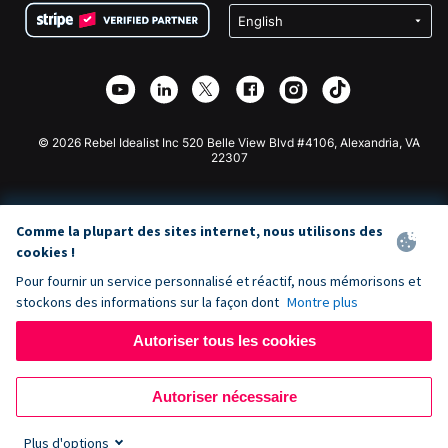
Confidentialité
Collecte de fonds caritative
Plugin de don Wix
Sécurité
Application de don Weebly
Partenariat d'affiliation
Application de don Webflow
Bibliothèque
Don Joomla
API Doc + Zapier
© 2026 Rebel Idealist Inc 520 Belle View Blvd #4106, Alexandria, VA
22307
Comme la plupart des sites internet, nous utilisons des
cookies !
Pour fournir un service personnalisé et réactif, nous mémorisons et
stockons des informations sur la façon dont
Montre plus
Autoriser tous les cookies
Autoriser nécessaire
Plus d'options