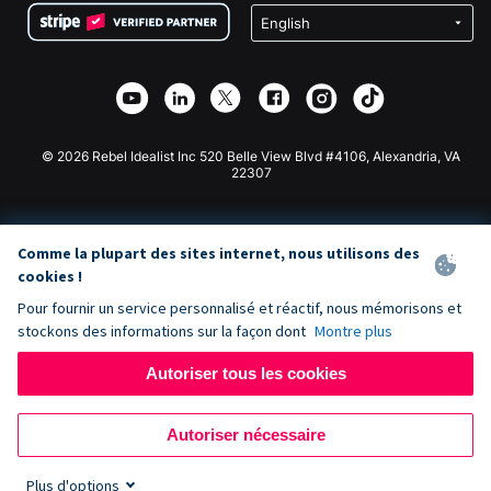
Confidentialité
Collecte de fonds caritative
Plugin de don Wix
Sécurité
Application de don Weebly
Partenariat d'affiliation
Application de don Webflow
Bibliothèque
Don Joomla
API Doc + Zapier
© 2026 Rebel Idealist Inc 520 Belle View Blvd #4106, Alexandria, VA
22307
Comme la plupart des sites internet, nous utilisons des
cookies !
Pour fournir un service personnalisé et réactif, nous mémorisons et
stockons des informations sur la façon dont
Montre plus
Autoriser tous les cookies
Autoriser nécessaire
Plus d'options