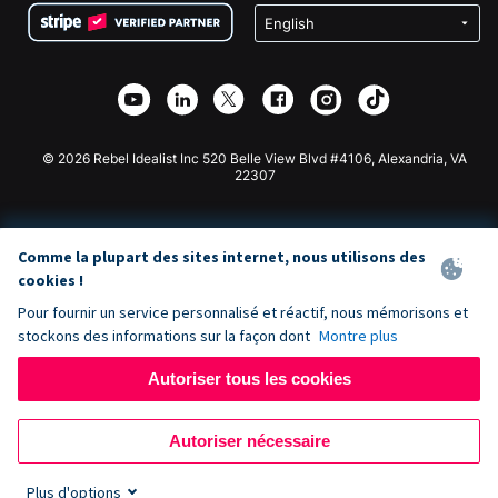
Confidentialité
Collecte de fonds caritative
Plugin de don Wix
Sécurité
Application de don Weebly
Partenariat d'affiliation
Application de don Webflow
Bibliothèque
Don Joomla
API Doc + Zapier
© 2026 Rebel Idealist Inc 520 Belle View Blvd #4106, Alexandria, VA
22307
Comme la plupart des sites internet, nous utilisons des
cookies !
Pour fournir un service personnalisé et réactif, nous mémorisons et
stockons des informations sur la façon dont
Montre plus
Autoriser tous les cookies
Autoriser nécessaire
Plus d'options