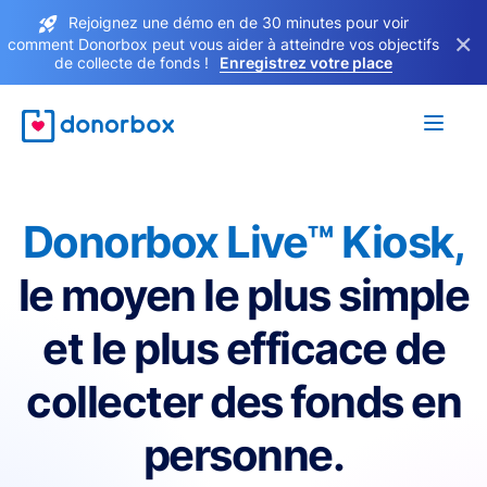
Rejoignez une démo en de 30 minutes pour voir
×
comment Donorbox peut vous aider à atteindre vos objectifs
de collecte de fonds !
Enregistrez votre place
Donorbox Live™ Kiosk,
le moyen le plus simple
et le plus efficace de
collecter des fonds en
personne.