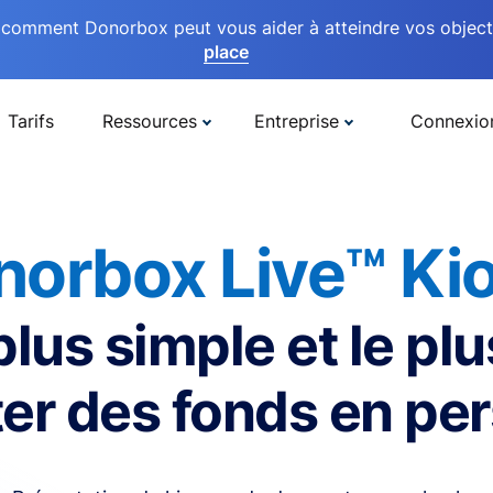
comment Donorbox peut vous aider à atteindre vos objectif
place
Tarifs
Ressources
Entreprise
Connexio
norbox Live™ Kio
plus simple et le plu
ter des fonds en pe