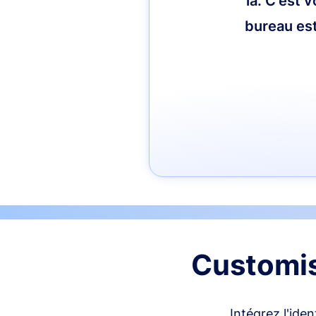
là. C'est 
bureau est
Customis
Intégrez l'ide