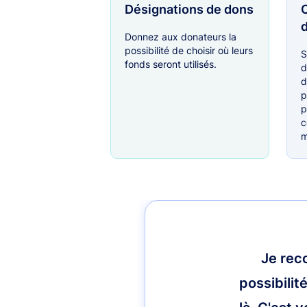
Désignations de dons
C
Donnez aux donateurs la
possibilité de choisir où leurs
S
fonds seront utilisés.
d
d
p
p
c
m
Je rec
possibilit