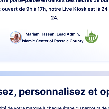
votre porte-parole en dehors des heures de bu
 ouvert de 9h à 17h, notre Live Kiosk est là 24
24.
Mariam Hassan, Lead Admin,
Islamic Center of Passaic County
ez, personnalisez et op
ntité de votre marque à chaque étape du parcours de 