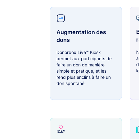
B
Augmentation des
r
dons
N
Donorbox Live™ Kiosk
a
permet aux participants de
d
faire un don de manière
l
simple et pratique, et les
rend plus enclins à faire un
don spontané.