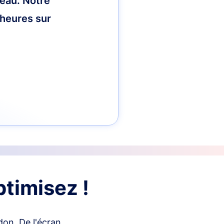
reau. Notre
 heures sur
timisez !
don. De l'écran