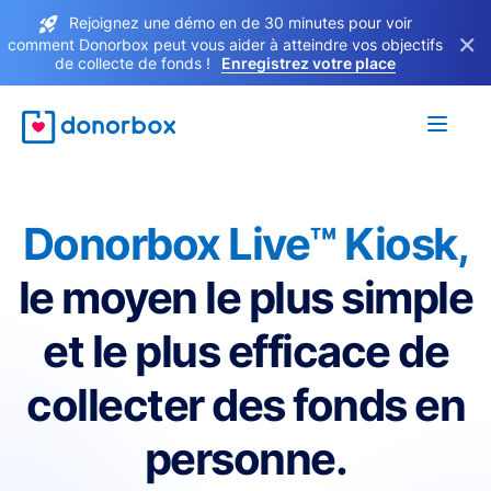
Rejoignez une démo en de 30 minutes pour voir
×
comment Donorbox peut vous aider à atteindre vos objectifs
de collecte de fonds !
Enregistrez votre place
Donorbox Live™ Kiosk,
le moyen le plus simple
et le plus efficace de
collecter des fonds en
personne.