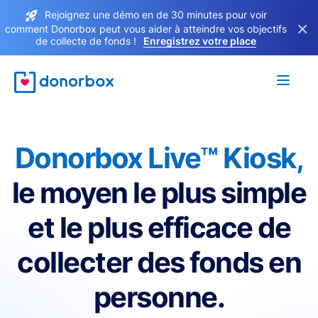
Rejoignez une démo en de 30 minutes pour voir
×
comment Donorbox peut vous aider à atteindre vos objectifs
de collecte de fonds !
Enregistrez votre place
Donorbox Live™ Kiosk,
le moyen le plus simple
et le plus efficace de
collecter des fonds en
personne.