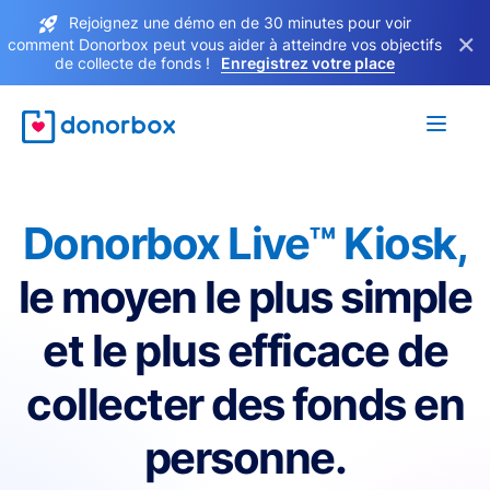
Rejoignez une démo en de 30 minutes pour voir
×
comment Donorbox peut vous aider à atteindre vos objectifs
de collecte de fonds !
Enregistrez votre place
Donorbox Live™ Kiosk,
le moyen le plus simple
et le plus efficace de
collecter des fonds en
personne.