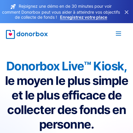
Rejoignez une démo en de 30 minutes pour voir
×
comment Donorbox peut vous aider à atteindre vos objectifs
de collecte de fonds !
Enregistrez votre place
Donorbox Live™ Kiosk,
le moyen le plus simple
et le plus efficace de
collecter des fonds en
personne.