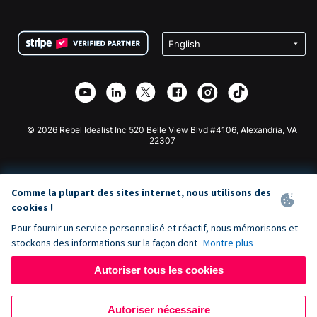
FAQ
Collecte de fonds pour les associations
Plugin de don WordPress
Conditions
Collecte de fonds pour les écoles
Formulaire de don Squarespace
Confidentialité
Collecte de fonds caritative
Plugin de don Wix
Sécurité
Application de don Weebly
Partenariat d'affiliation
Application de don Webflow
Bibliothèque
Don Joomla
API Doc + Zapier
© 2026 Rebel Idealist Inc 520 Belle View Blvd #4106, Alexandria, VA
22307
Comme la plupart des sites internet, nous utilisons des
cookies !
Pour fournir un service personnalisé et réactif, nous mémorisons et
stockons des informations sur la façon dont
Montre plus
Autoriser tous les cookies
Autoriser nécessaire