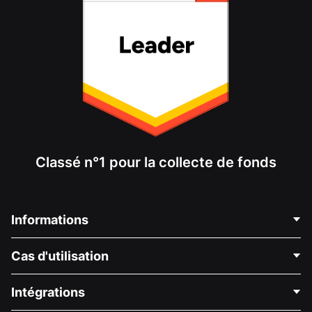
Classé n°1 pour la collecte de fonds
Informations
Contactez-nous
Cas d'utilisation
À propos de nous
Blog
Collecte de fonds politique
Intégrations
Carrières
Collecte de fonds médicale