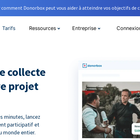
comment Donorbox peut vous aider à atteindre vos objectifs de co
Tarifs
Ressources
Entreprise
Connexio
e collecte
e projet
s minutes, lancez
t participatif et
du monde entier.