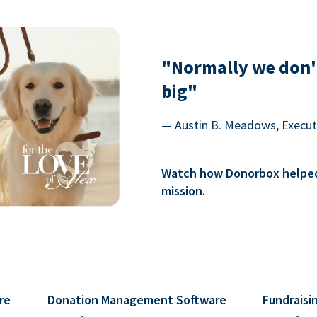
"Normally we don'
big"
— Austin B. Meadows, Executi
Watch how Donorbox helped 
mission.
re
Donation Management Software
Fundraisi