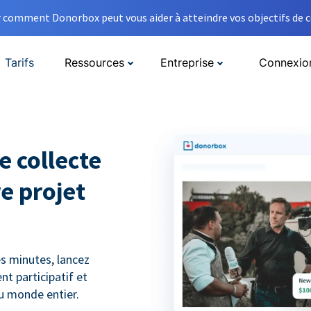
comment Donorbox peut vous aider à atteindre vos objectifs de co
Tarifs
Ressources
Entreprise
Connexio
e collecte
e projet
s minutes, lancez
t participatif et
du monde entier.