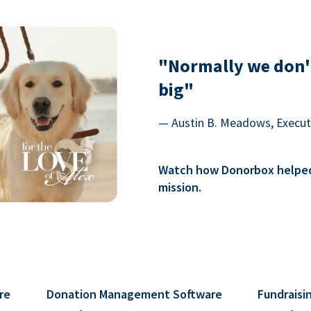
"Normally we don'
big"
— Austin B. Meadows, Executi
Watch how Donorbox helped 
mission.
re
Donation Management Software
Fundraisi