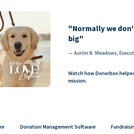
"Normally we don'
big"
— Austin B. Meadows, Executi
Watch how Donorbox helped 
mission.
re
Donation Management Software
Fundraisi