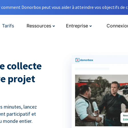
comment Donorbox peut vous aider à atteindre vos objectifs de co
Tarifs
Ressources
Entreprise
Connexio
e collecte
e projet
s minutes, lancez
t participatif et
du monde entier.