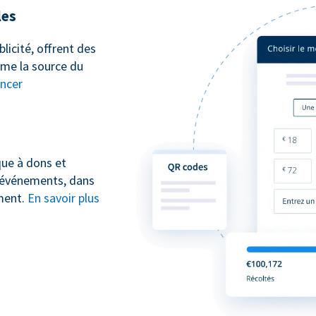
les
icité, offrent des
ême la source du
ncer
que à dons et
 événements, dans
ment.
En savoir plus