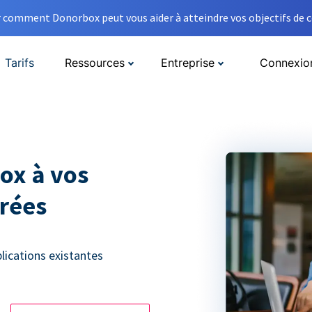
comment Donorbox peut vous aider à atteindre vos objectifs de co
Tarifs
Ressources
Entreprise
Connexio
ox à vos
érées
lications existantes