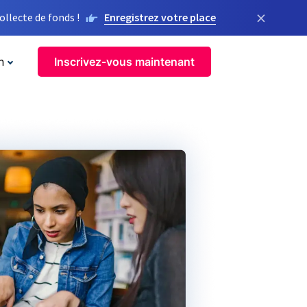
×
llecte de fonds !
Enregistrez votre place
n
Inscrivez-vous maintenant