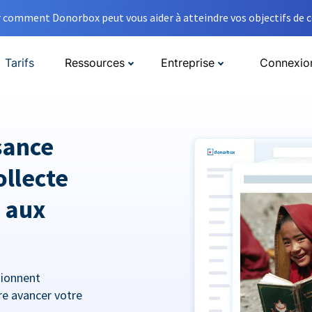
comment Donorbox peut vous aider à atteindre vos objectifs de co
Tarifs
Ressources
Entreprise
Connexio
sance
ollecte
 aux
tionnent
re avancer votre