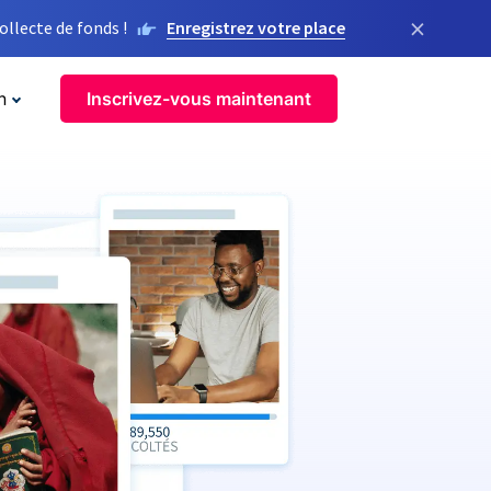
×
llecte de fonds !
Enregistrez votre place
n
Inscrivez-vous maintenant