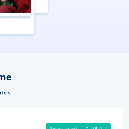
rme
rters.