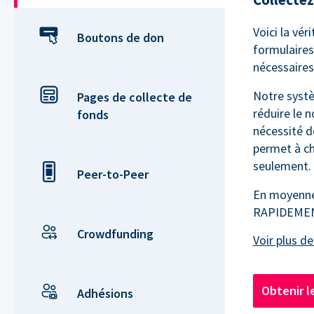
Voici la vé
Boutons de don
formulaires 
nécessaires 
Notre syst
Pages de collecte de
réduire le 
fonds
nécessité d
permet à ch
seulement.
Peer-to-Peer
En moyenne,
RAPIDEMENT
Crowdfunding
Obtenir l
Adhésions