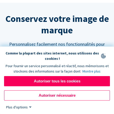
Conservez votre image de
marque
Personnalisez facilement nos fonctionnalités pour
qu'elles s'intègrent parfaitement à votre site web.
Comme la plupart des sites internet, nous utilisons des
cookies !
Pour fournir un service personnalisé et réactif, nous mémorisons et
stockons des informations sur la façon dont
Montre plus
Autoriser tous les cookies
Personnalisez vos couleurs
Les formulaires de don Donorbox peuvent être
Autoriser nécessaire
paramétrés pour s'adapter à n'importe quelle palette
Plus d'options
de couleurs afin de s'harmoniser avec l'aspect et la