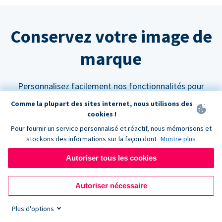
Conservez votre image de
marque
Personnalisez facilement nos fonctionnalités pour
qu'elles s'intègrent parfaitement à votre site web.
Comme la plupart des sites internet, nous utilisons des
cookies !
Pour fournir un service personnalisé et réactif, nous mémorisons et
stockons des informations sur la façon dont
Montre plus
Autoriser tous les cookies
Personnalisez vos couleurs
Les formulaires de don Donorbox peuvent être
Autoriser nécessaire
paramétrés pour s'adapter à n'importe quelle palette
Plus d'options
de couleurs afin de s'harmoniser avec l'aspect et la