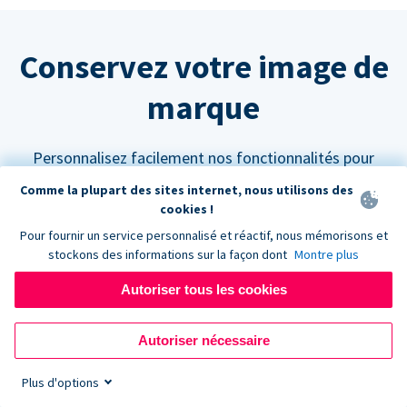
Conservez votre image de
marque
Personnalisez facilement nos fonctionnalités pour
qu'elles s'intègrent parfaitement à votre site web.
Comme la plupart des sites internet, nous utilisons des
cookies !
Pour fournir un service personnalisé et réactif, nous mémorisons et
stockons des informations sur la façon dont
Montre plus
Autoriser tous les cookies
Personnalisez vos couleurs
Les formulaires de don Donorbox peuvent être
Autoriser nécessaire
paramétrés pour s'adapter à n'importe quelle palette
Plus d'options
de couleurs afin de s'harmoniser avec l'aspect et la