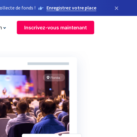
×
llecte de fonds !
Enregistrez votre place
n
Inscrivez-vous maintenant