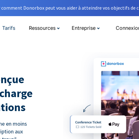
comment Donorbox peut vous aider à atteindre vos objectifs de co
Tarifs
Ressources
Entreprise
Connexio
onçue
 charge
ations
gne en moins
ription aux