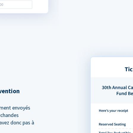
rvention
ement envoyés
archandes
'avez donc pas à