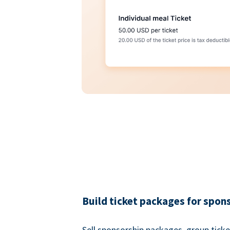
Build ticket packages for spon
Sell sponsorship packages, group ticke