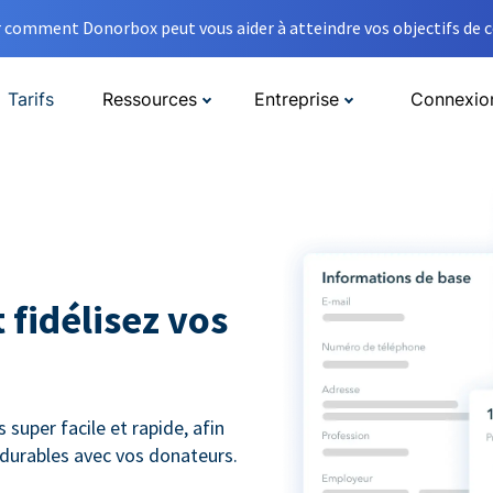
comment Donorbox peut vous aider à atteindre vos objectifs de co
Tarifs
Ressources
Entreprise
Connexio
 fidélisez vos
super facile et rapide, afin
s durables avec vos donateurs.