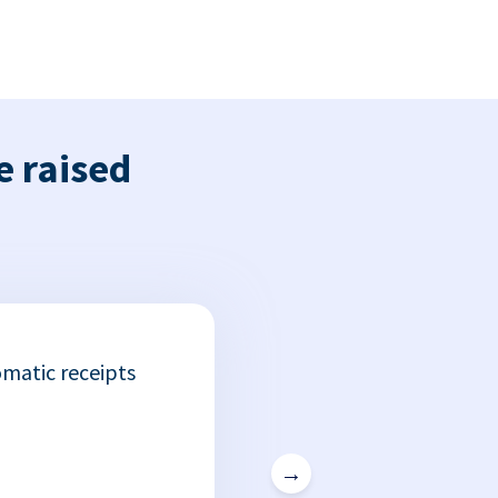
e raised
matic receipts
→