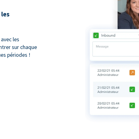
 les
avec les
trer sur chaque
ues périodes !