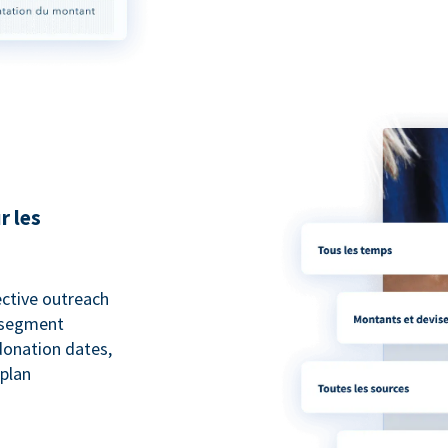
r les
ective outreach
o segment
 donation dates,
 plan