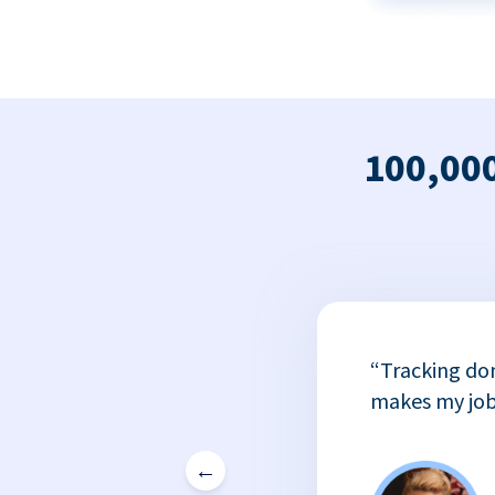
100,000
x
“Tracking do
or
makes my job
←