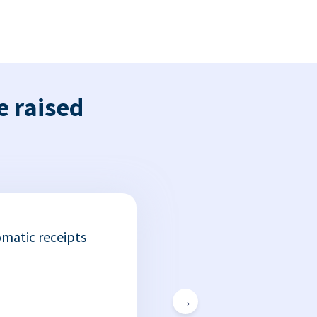
e raised
matic receipts
→