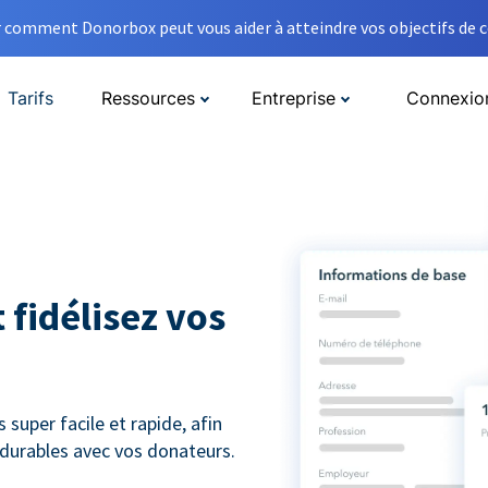
comment Donorbox peut vous aider à atteindre vos objectifs de co
Tarifs
Ressources
Entreprise
Connexio
 fidélisez vos
super facile et rapide, afin
s durables avec vos donateurs.