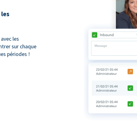
 les
avec les
trer sur chaque
ues périodes !