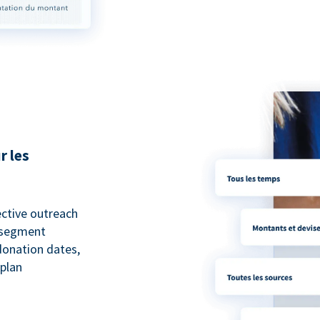
r les
ective outreach
o segment
 donation dates,
 plan