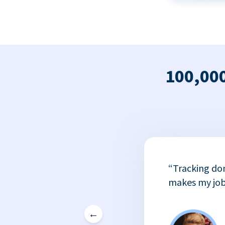
100,000
x
“Tracking do
or
makes my job
←