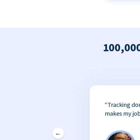
100,000
x
“Tracking do
or
makes my job
←