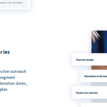
r les
ective outreach
o segment
 donation dates,
 plan