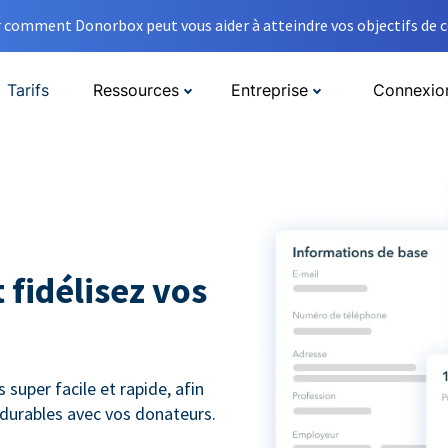
comment Donorbox peut vous aider à atteindre vos objectifs de co
Tarifs
Ressources
Entreprise
Connexio
 fidélisez vos
super facile et rapide, afin
s durables avec vos donateurs.