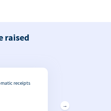
e raised
matic receipts
→