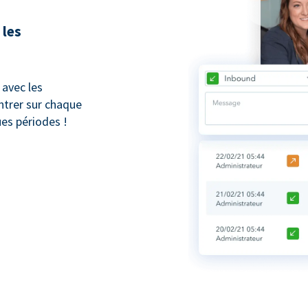
 les
avec les
trer sur chaque
ues périodes !