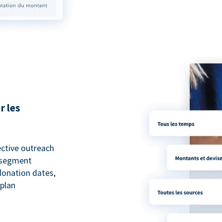
r les
ective outreach
o segment
 donation dates,
 plan