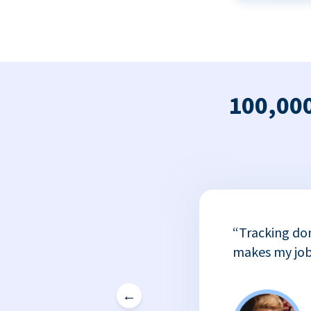
100,000
x
“Tracking do
or
makes my job
←