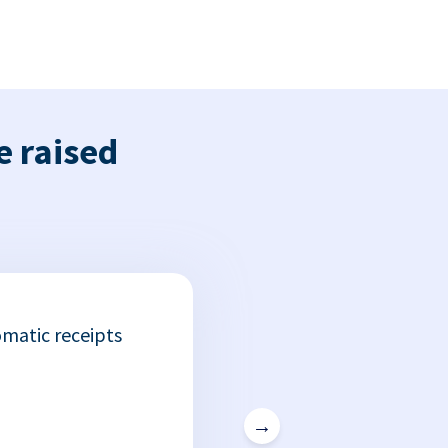
e raised
matic receipts
→