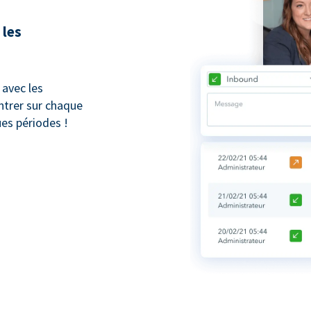
 les
avec les
trer sur chaque
ues périodes !