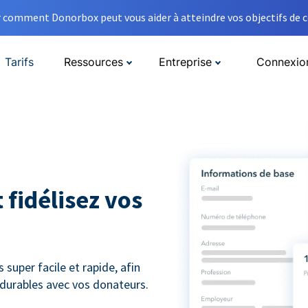
comment Donorbox peut vous aider à atteindre vos objectifs de co
Tarifs
Ressources
Entreprise
Connexio
 fidélisez vos
super facile et rapide, afin
s durables avec vos donateurs.