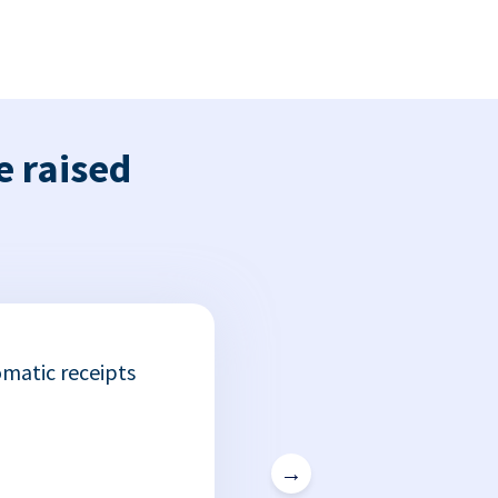
e raised
matic receipts
→