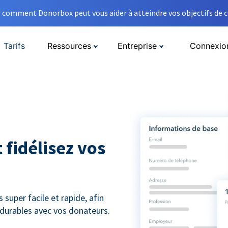
comment Donorbox peut vous aider à atteindre vos objectifs de co
Tarifs
Ressources
Entreprise
Connexio
 fidélisez vos
super facile et rapide, afin
s durables avec vos donateurs.