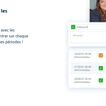
 les
avec les
trer sur chaque
ues périodes !