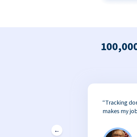
100,000
x
“Tracking do
or
makes my job
←