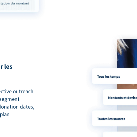
r les
ective outreach
o segment
 donation dates,
 plan