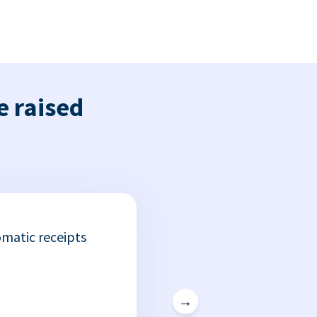
e raised
matic receipts
→