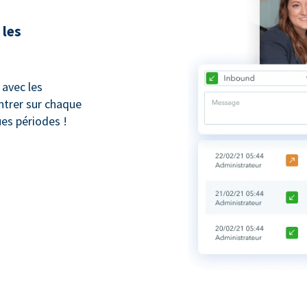
 les
avec les
trer sur chaque
ues périodes !