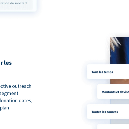
r les
ective outreach
o segment
 donation dates,
 plan