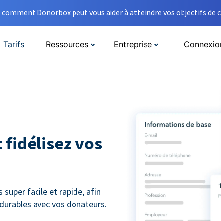
comment Donorbox peut vous aider à atteindre vos objectifs de co
Tarifs
Ressources
Entreprise
Connexio
 fidélisez vos
super facile et rapide, afin
s durables avec vos donateurs.