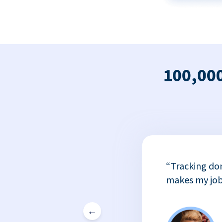
100,000
x
“Tracking do
or
makes my job
←