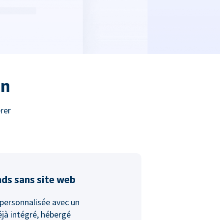
on
rer
nds sans site web
personnalisée avec un
jà intégré, hébergé