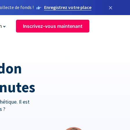
×
llecte de fonds !
Enregistrez votre place
n
Inscrivez-vous maintenant
 don
inutes
étique. Il est
s ?