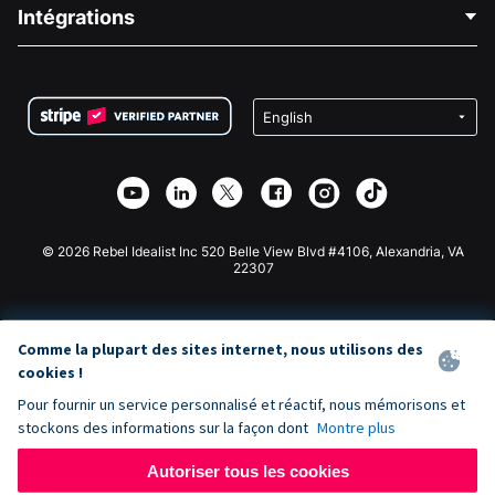
Blog
Collecte de fonds politique
Intégrations
Carrières
Collecte de fonds médicale
FAQ
Collecte de fonds pour les associations
Plugin de don WordPress
Conditions
Collecte de fonds pour les écoles
Formulaire de don Squarespace
Confidentialité
Collecte de fonds caritative
Plugin de don Wix
Sécurité
Application de don Weebly
Partenariat d'affiliation
Application de don Webflow
Bibliothèque
Don Joomla
API Doc + Zapier
© 2026 Rebel Idealist Inc 520 Belle View Blvd #4106, Alexandria, VA
22307
Comme la plupart des sites internet, nous utilisons des
cookies !
Pour fournir un service personnalisé et réactif, nous mémorisons et
stockons des informations sur la façon dont
Montre plus
Autoriser tous les cookies