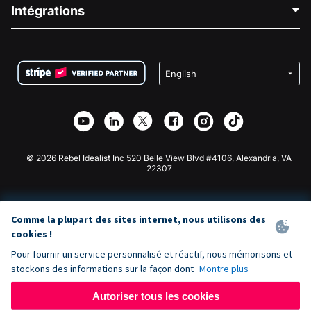
Blog
Collecte de fonds politique
Intégrations
Carrières
Collecte de fonds médicale
FAQ
Collecte de fonds pour les associations
Plugin de don WordPress
Conditions
Collecte de fonds pour les écoles
Formulaire de don Squarespace
Confidentialité
Collecte de fonds caritative
Plugin de don Wix
Sécurité
Application de don Weebly
Partenariat d'affiliation
Application de don Webflow
Bibliothèque
Don Joomla
API Doc + Zapier
© 2026 Rebel Idealist Inc 520 Belle View Blvd #4106, Alexandria, VA
22307
Comme la plupart des sites internet, nous utilisons des
cookies !
Pour fournir un service personnalisé et réactif, nous mémorisons et
stockons des informations sur la façon dont
Montre plus
Autoriser tous les cookies