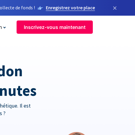
×
llecte de fonds !
Enregistrez votre place
n
Inscrivez-vous maintenant
 don
inutes
étique. Il est
s ?