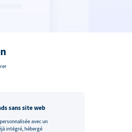
on
rer
nds sans site web
personnalisée avec un
jà intégré, hébergé