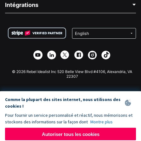
Blog
Collecte de fonds politique
Intégrations
Carrières
Collecte de fonds médicale
FAQ
Collecte de fonds pour les associations
Plugin de don WordPress
Conditions
Collecte de fonds pour les écoles
Formulaire de don Squarespace
Confidentialité
Collecte de fonds caritative
Plugin de don Wix
Sécurité
Application de don Weebly
Partenariat d'affiliation
Application de don Webflow
Bibliothèque
Don Joomla
API Doc + Zapier
© 2026 Rebel Idealist Inc 520 Belle View Blvd #4106, Alexandria, VA
22307
Comme la plupart des sites internet, nous utilisons des
cookies !
Pour fournir un service personnalisé et réactif, nous mémorisons et
stockons des informations sur la façon dont
Montre plus
Autoriser tous les cookies