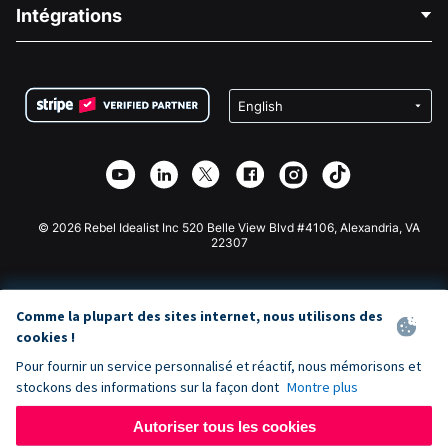
Blog
Collecte de fonds politique
Intégrations
Carrières
Collecte de fonds médicale
FAQ
Collecte de fonds pour les associations
Plugin de don WordPress
Conditions
Collecte de fonds pour les écoles
Formulaire de don Squarespace
Confidentialité
Collecte de fonds caritative
Plugin de don Wix
Sécurité
Application de don Weebly
Partenariat d'affiliation
Application de don Webflow
Bibliothèque
Don Joomla
API Doc + Zapier
© 2026 Rebel Idealist Inc 520 Belle View Blvd #4106, Alexandria, VA
22307
Comme la plupart des sites internet, nous utilisons des
cookies !
Pour fournir un service personnalisé et réactif, nous mémorisons et
stockons des informations sur la façon dont
Montre plus
Autoriser tous les cookies