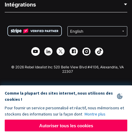
Blog
Collecte de fonds politique
Intégrations
Carrières
Collecte de fonds médicale
FAQ
Collecte de fonds pour les associations
Plugin de don WordPress
Conditions
Collecte de fonds pour les écoles
Formulaire de don Squarespace
Confidentialité
Collecte de fonds caritative
Plugin de don Wix
Sécurité
Application de don Weebly
Partenariat d'affiliation
Application de don Webflow
Bibliothèque
Don Joomla
API Doc + Zapier
© 2026 Rebel Idealist Inc 520 Belle View Blvd #4106, Alexandria, VA
22307
Comme la plupart des sites internet, nous utilisons des
cookies !
Pour fournir un service personnalisé et réactif, nous mémorisons et
stockons des informations sur la façon dont
Montre plus
Autoriser tous les cookies