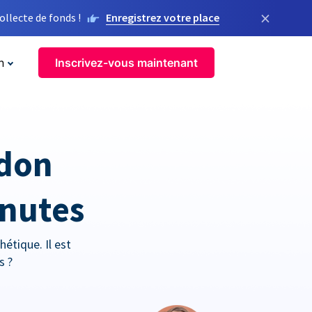
×
llecte de fonds !
Enregistrez votre place
n
Inscrivez-vous maintenant
 don
inutes
étique. Il est
s ?