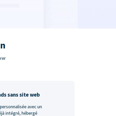
on
rer
nds sans site web
personnalisée avec un
jà intégré, hébergé