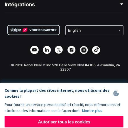
Blog
Collecte de fonds politique
Intégrations
Carrières
Collecte de fonds médicale
FAQ
Collecte de fonds pour les associations
Plugin de don WordPress
Conditions
Collecte de fonds pour les écoles
Formulaire de don Squarespace
Confidentialité
Collecte de fonds caritative
Plugin de don Wix
Sécurité
Application de don Weebly
Partenariat d'affiliation
Application de don Webflow
Bibliothèque
Don Joomla
API Doc + Zapier
© 2026 Rebel Idealist Inc 520 Belle View Blvd #4106, Alexandria, VA
22307
Comme la plupart des sites internet, nous utilisons des
cookies !
Pour fournir un service personnalisé et réactif, nous mémorisons et
stockons des informations sur la façon dont
Montre plus
Autoriser tous les cookies