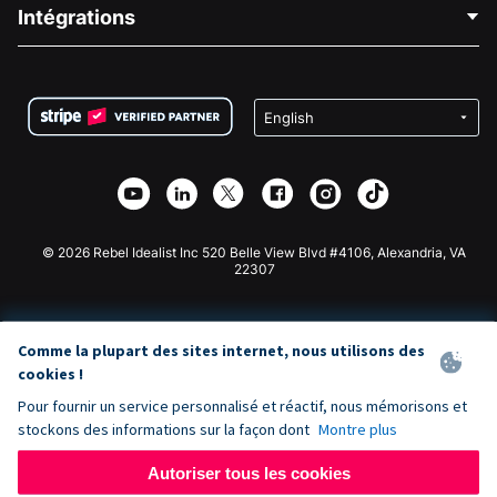
Blog
Collecte de fonds politique
Intégrations
Carrières
Collecte de fonds médicale
FAQ
Collecte de fonds pour les associations
Plugin de don WordPress
Conditions
Collecte de fonds pour les écoles
Formulaire de don Squarespace
Confidentialité
Collecte de fonds caritative
Plugin de don Wix
Sécurité
Application de don Weebly
Partenariat d'affiliation
Application de don Webflow
Bibliothèque
Don Joomla
API Doc + Zapier
© 2026 Rebel Idealist Inc 520 Belle View Blvd #4106, Alexandria, VA
22307
Comme la plupart des sites internet, nous utilisons des
cookies !
Pour fournir un service personnalisé et réactif, nous mémorisons et
stockons des informations sur la façon dont
Montre plus
Autoriser tous les cookies