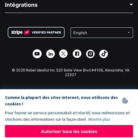
Blog
Collecte de fonds politique
Intégrations
Carrières
Collecte de fonds médicale
FAQ
Collecte de fonds pour les associations
Plugin de don WordPress
Conditions
Collecte de fonds pour les écoles
Formulaire de don Squarespace
Confidentialité
Collecte de fonds caritative
Plugin de don Wix
Sécurité
Application de don Weebly
Partenariat d'affiliation
Application de don Webflow
Bibliothèque
Don Joomla
API Doc + Zapier
© 2026 Rebel Idealist Inc 520 Belle View Blvd #4106, Alexandria, VA
22307
Comme la plupart des sites internet, nous utilisons des
cookies !
Pour fournir un service personnalisé et réactif, nous mémorisons et
stockons des informations sur la façon dont
Montre plus
Autoriser tous les cookies