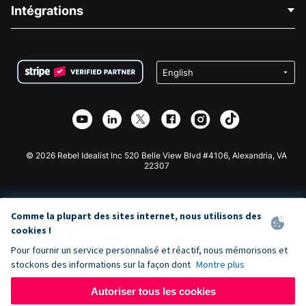
Blog
Collecte de fonds politique
Intégrations
Carrières
Collecte de fonds médicale
FAQ
Collecte de fonds pour les associations
Plugin de don WordPress
Conditions
Collecte de fonds pour les écoles
Formulaire de don Squarespace
Confidentialité
Collecte de fonds caritative
Plugin de don Wix
Sécurité
Application de don Weebly
Partenariat d'affiliation
Application de don Webflow
Bibliothèque
Don Joomla
API Doc + Zapier
© 2026 Rebel Idealist Inc 520 Belle View Blvd #4106, Alexandria, VA
22307
Comme la plupart des sites internet, nous utilisons des
cookies !
Pour fournir un service personnalisé et réactif, nous mémorisons et
stockons des informations sur la façon dont
Montre plus
Autoriser tous les cookies