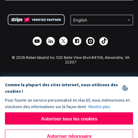
FAQ
Collecte de fonds pour les associations
Plugin de don WordPress
Conditions
Collecte de fonds pour les écoles
Formulaire de don Squarespace
Confidentialité
Collecte de fonds caritative
Plugin de don Wix
Sécurité
Application de don Weebly
Partenariat d'affiliation
Application de don Webflow
Bibliothèque
Don Joomla
API Doc + Zapier
© 2026 Rebel Idealist Inc 520 Belle View Blvd #4106, Alexandria, VA
22307
Comme la plupart des sites internet, nous utilisons des
cookies !
Pour fournir un service personnalisé et réactif, nous mémorisons et
stockons des informations sur la façon dont
Montre plus
Autoriser tous les cookies
Autoriser nécessaire