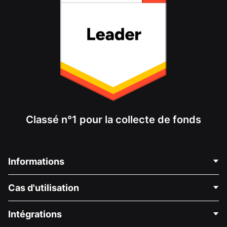
Classé n°1 pour la collecte de fonds
Informations
Contactez-nous
Cas d'utilisation
À propos de nous
Blog
Collecte de fonds politique
Intégrations
Carrières
Collecte de fonds médicale