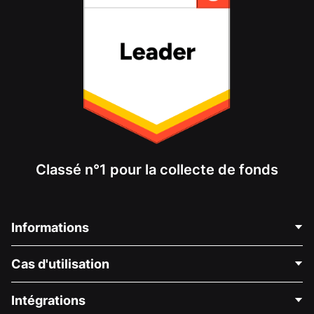
Classé n°1 pour la collecte de fonds
Informations
Contactez-nous
Cas d'utilisation
À propos de nous
Blog
Collecte de fonds politique
Intégrations
Carrières
Collecte de fonds médicale