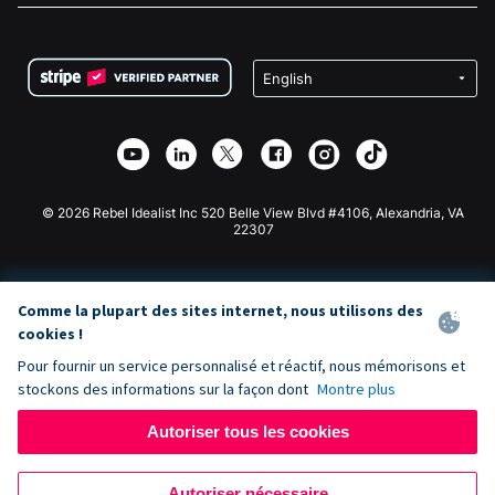
FAQ
Collecte de fonds pour les associations
Plugin de don WordPress
Conditions
Collecte de fonds pour les écoles
Formulaire de don Squarespace
Confidentialité
Collecte de fonds caritative
Plugin de don Wix
Sécurité
Application de don Weebly
Partenariat d'affiliation
Application de don Webflow
Bibliothèque
Don Joomla
API Doc + Zapier
© 2026 Rebel Idealist Inc 520 Belle View Blvd #4106, Alexandria, VA
22307
Comme la plupart des sites internet, nous utilisons des
cookies !
Pour fournir un service personnalisé et réactif, nous mémorisons et
stockons des informations sur la façon dont
Montre plus
Autoriser tous les cookies
Autoriser nécessaire