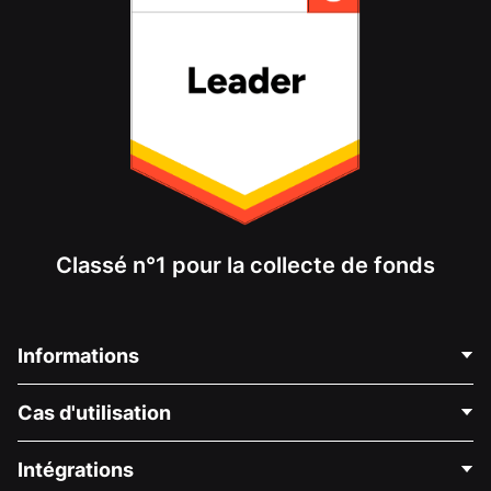
Classé n°1 pour la collecte de fonds
Informations
Contactez-nous
Cas d'utilisation
À propos de nous
Blog
Collecte de fonds politique
Intégrations
Carrières
Collecte de fonds médicale