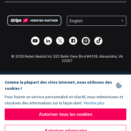
FAQ
Collecte de fonds pour les associations
Plugin de don WordPress
Conditions
Collecte de fonds pour les écoles
Formulaire de don Squarespace
Confidentialité
Collecte de fonds caritative
Plugin de don Wix
Sécurité
Application de don Weebly
Partenariat d'affiliation
Application de don Webflow
Bibliothèque
Don Joomla
API Doc + Zapier
© 2026 Rebel Idealist Inc 520 Belle View Blvd #4106, Alexandria, VA
22307
Comme la plupart des sites internet, nous utilisons des
cookies !
Pour fournir un service personnalisé et réactif, nous mémorisons et
stockons des informations sur la façon dont
Montre plus
Autoriser tous les cookies
Autoriser nécessaire