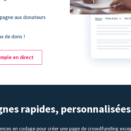
mpagne aux donateurs
ux de dons !
mple en direct
nes rapides, personnalisées
ences en codage pour créer une page de crowdfunding excep