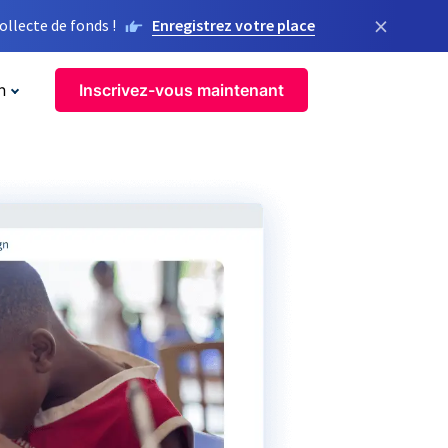
×
llecte de fonds !
Enregistrez votre place
n
Inscrivez-vous maintenant