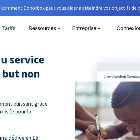
comment Donorbox peut vous aider à atteindre vos objectifs de co
Tarifs
Ressources
Entreprise
Connexio
u service
 but non
ment puissant grâce
misée pour la
ng dédiée en 15