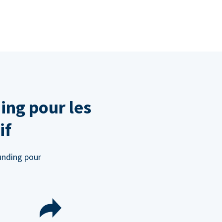
ing pour les
if
unding pour