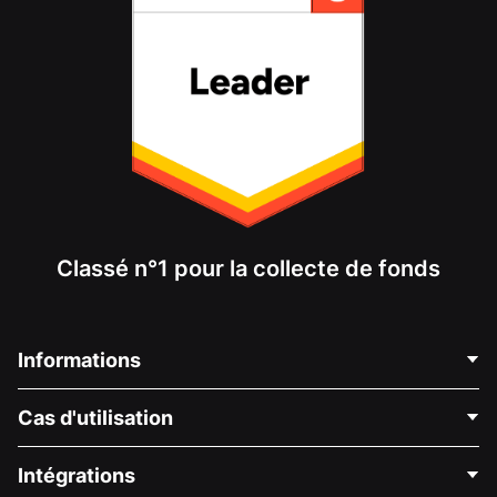
Classé n°1 pour la collecte de fonds
Informations
Contactez-nous
Cas d'utilisation
À propos de nous
Blog
Collecte de fonds politique
Intégrations
Carrières
Collecte de fonds médicale