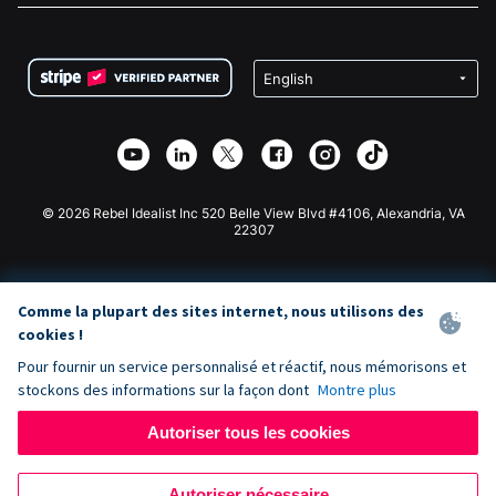
FAQ
Collecte de fonds pour les associations
Plugin de don WordPress
Conditions
Collecte de fonds pour les écoles
Formulaire de don Squarespace
Confidentialité
Collecte de fonds caritative
Plugin de don Wix
Sécurité
Application de don Weebly
Partenariat d'affiliation
Application de don Webflow
Bibliothèque
Don Joomla
API Doc + Zapier
© 2026 Rebel Idealist Inc 520 Belle View Blvd #4106, Alexandria, VA
22307
Comme la plupart des sites internet, nous utilisons des
cookies !
Pour fournir un service personnalisé et réactif, nous mémorisons et
stockons des informations sur la façon dont
Montre plus
Autoriser tous les cookies
Autoriser nécessaire