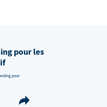
ing pour les
if
unding pour