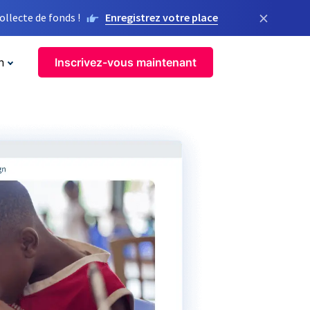
×
llecte de fonds !
Enregistrez votre place
n
Inscrivez-vous maintenant