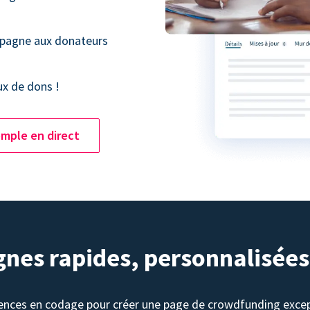
mpagne aux donateurs
ux de dons !
mple en direct
nes rapides, personnalisées
ences en codage pour créer une page de crowdfunding excep