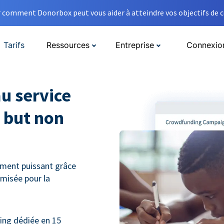
comment Donorbox peut vous aider à atteindre vos objectifs de co
Tarifs
Ressources
Entreprise
Connexio
u service
 but non
ment puissant grâce
misée pour la
ng dédiée en 15